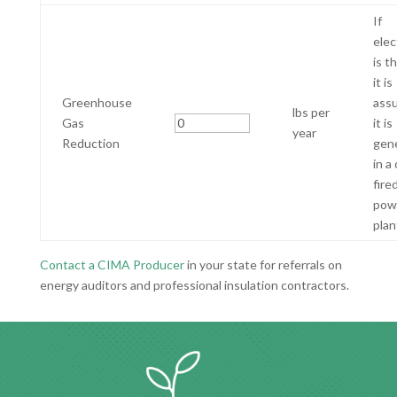
If
elec
is th
it is
Greenhouse
ass
lbs per
Gas
it is
year
Reduction
gen
in a
fire
pow
plan
Contact a CIMA Producer
in your state for referrals on
energy auditors and professional insulation contractors.