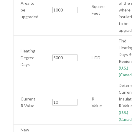
Area to
of the
Square
be
where
Feet
upgraded
insulat
to be
upgrad
Find
Heatin
Heating
Days B
Degree
HDD
Region
Days
(U.S.)
(Canad
Determ
Curren
Current
R
Insulat
R Value
Value
R-Valu
(U.S.)
(Canad
New