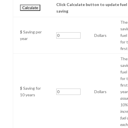
Click Calculate button to update fuel
saving
The 
savi
$ Saving per
Dollars
fuel
year
for 
first
The 
savi
fuel
for 
firs
$ Saving for
Dollars
year
10 years
assu
10%
incre
fuel 
each